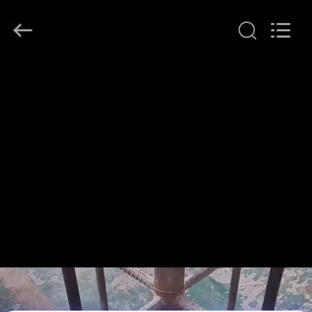
Yuanjia
Leren
Business
License.
All
Rights
Reserved.
HAUS
PRODUKTE
ÜBER
UNS
FABRIK-
AUSFLUG
QUALITÄTSKONTROLLE