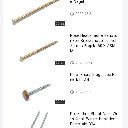
e-Nägel
Silikon-Bronze-Nägel
2022-02-21
00:22
Rose Head/flache Haupts
ilikon-Bronzenägel für höl
zernes Projekt 50 X 2.8M
M
Silikon-Bronze-Nägel
00:24
2025-03-26
Plastikhauptnägel des Ed
elstahl-A4
Plastikhauptnägel
2022-02-21
00:25
Polier-Ring Shank Nails Wi
th Right-Winkel-Kopf des
Edelstahl-304