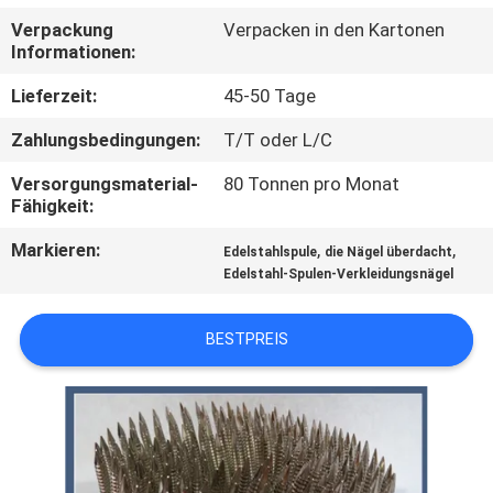
Verpackung
Verpacken in den Kartonen
TRETEN
Informationen:
SIE
Lieferzeit:
45-50 Tage
MIT
Zahlungsbedingungen:
T/T oder L/C
UNS
Versorgungsmaterial-
80 Tonnen pro Monat
IN
Fähigkeit:
VERBINDUNG
Markieren:
,
,
Edelstahlspule
die Nägel überdacht
Edelstahl-Spulen-Verkleidungsnägel
FORDERN
SIE EIN
BESTPREIS
ZITAT
SITEMAP