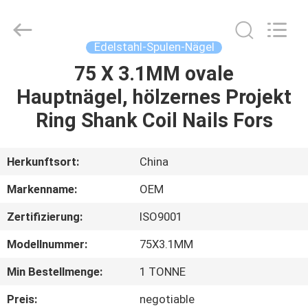
Yuanjia
Leren
Business
License.
All
Edelstahl-Spulen-Nägel
Rights
Reserved.
75 X 3.1MM ovale
HAUS
Hauptnägel, hölzernes Projekt
PRODUKTE
Ring Shank Coil Nails Fors
ÜBER
Herkunftsort:
China
UNS
Markenname:
OEM
Zertifizierung:
ISO9001
FABRIK-
Modellnummer:
75X3.1MM
AUSFLUG
Min Bestellmenge:
1 TONNE
QUALITÄTSKONTROLLE
Preis:
negotiable