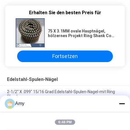
Erhalten Sie den besten Preis für
75 X 3.1MM ovale Hauptnägel,
hölzernes Projekt Ring Shank Coil
Nails Fors
Fortsetzen
Edelstahl-Spulen-Nägel
2-1/2“ X .099" 15/16 Grad Edelstahl-Spulen-Nagel-mit Ring
Shank
Amy
25MM sortierte Spulen-Deckung nagelt 0,120" rostfreies
SUS304 der 15 Grad-Draht
6:48 PM
Überdachungsund Verkleidungsedelstahl-Spulen-Nägel, Ring
Shank Flat Head Nail