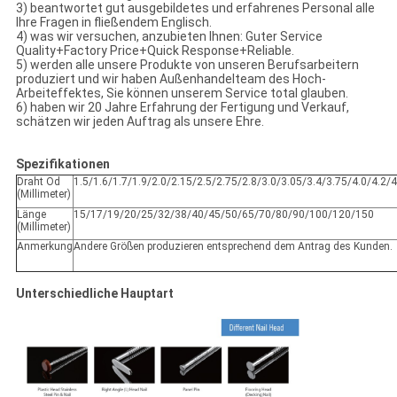
3) beantwortet gut ausgebildetes und erfahrenes Personal alle
Ihre Fragen in fließendem Englisch.
4) was wir versuchen, anzubieten Ihnen: Guter Service
Quality+Factory Price+Quick Response+Reliable.
5) werden alle unsere Produkte von unseren Berufsarbeitern
produziert und wir haben Außenhandelteam des Hoch-
Arbeiteffektes, Sie können unserem Service total glauben.
6) haben wir 20 Jahre Erfahrung der Fertigung und Verkauf,
schätzen wir jeden Auftrag als unsere Ehre.
Spezifikationen
Draht Od
1.5/1.6/1.7/1.9/2.0/2.15/2.5/2.75/2.8/3.0/3.05/3.4/3.75/4.0/4.2/4
(Millimeter)
Länge
15/17/19/20/25/32/38/40/45/50/65/70/80/90/100/120/150
(Millimeter)
Anmerkung
Andere Größen produzieren entsprechend dem Antrag des Kunden.
Unterschiedliche Hauptart