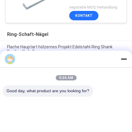
negotiable MOQ:Verhandlung
KONTAKT
Ring-Schaft-Nägel
Flache Hauptart hölzernes Projekt Edelstahl-Ring Shank
Roofing Nails Fors
Ruck-Kopf polierte Edelstahl ringförmigen Ring Shank Nails For
Timbers
5:24 AM
32MM x 1,9 karierter flacher Rost-Schutz Kopf-Ring Shank
Nailss SUS316
Good day, what product are you looking for?
Beliebte Kategorien
Alle
Edelstahl-Nägel
Plastikhauptnägel