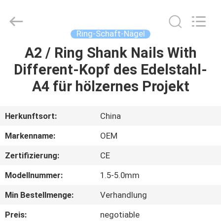
Yuanjia
Leren
Business
License.
All
Ring-Schaft-Nägel
Rights
Reserved.
A2 / Ring Shank Nails With
HAUS
Different-Kopf des Edelstahl-
PRODUKTE
A4 für hölzernes Projekt
ÜBER
Herkunftsort:
China
UNS
Markenname:
OEM
Zertifizierung:
CE
FABRIK-
Modellnummer:
1.5-5.0mm
AUSFLUG
Min Bestellmenge:
Verhandlung
QUALITÄTSKONTROLLE
Preis:
negotiable