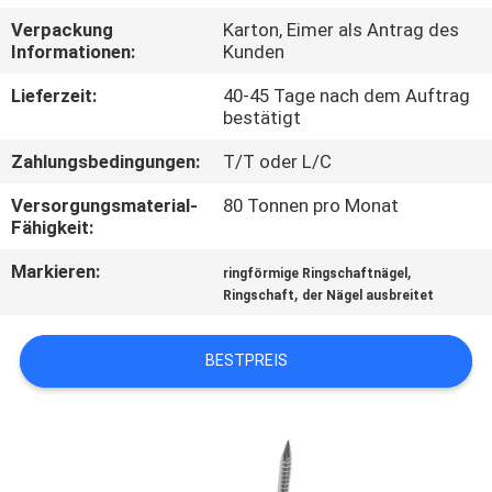
Verpackung
Karton, Eimer als Antrag des
TRETEN
Informationen:
Kunden
SIE
Lieferzeit:
40-45 Tage nach dem Auftrag
MIT
bestätigt
UNS
Zahlungsbedingungen:
T/T oder L/C
IN
Versorgungsmaterial-
80 Tonnen pro Monat
Fähigkeit:
VERBINDUNG
Markieren:
,
ringförmige Ringschaftnägel
,
Ringschaft
der Nägel ausbreitet
FORDERN
SIE EIN
BESTPREIS
ZITAT
SITEMAP