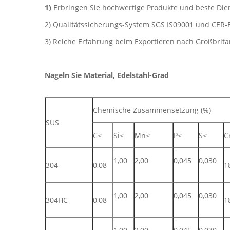
1)
Erbringen Sie hochwertige Produkte und beste Dien
2) Qualitätssicherungs-System SGS IS09001 und CER-B
3) Reiche Erfahrung beim Exportieren nach Großbrita
Nageln Sie Material, Edelstahl-Grad
Chemische Zusammensetzung (%)
SUS
C≤
Si≤
Mn≤
P≤
S≤
C
1,00
2,00
0,045
0,030
304
0,08
1
1,00
2,00
0,045
0,030
304HC
0,08
1