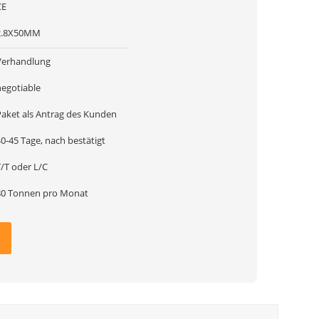
CE
2.8X50MM
Verhandlung
negotiable
Paket als Antrag des Kunden
0-45 Tage, nach bestätigt
T/T oder L/C
80 Tonnen pro Monat