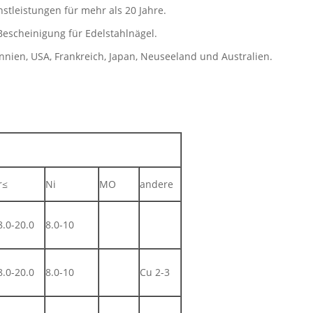
stleistungen für mehr als 20 Jahre.
escheinigung für Edelstahlnägel.
nnien, USA, Frankreich, Japan, Neuseeland und Australien.
r≤
Ni
MO
andere
8.0-20.0
8.0-10
8.0-20.0
8.0-10
Cu 2-3