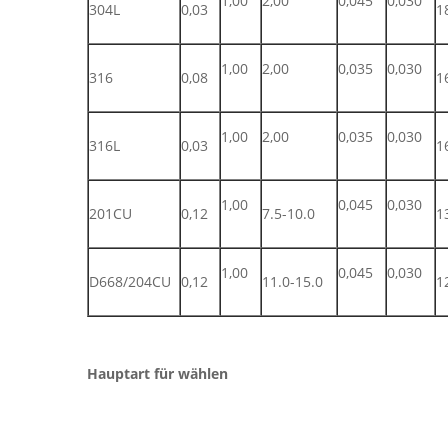
1,00
2,00
0,045
0,030
304L
0,03
1
1,00
2,00
0,035
0,030
316
0,08
1
1,00
2,00
0,035
0,030
316L
0,03
1
1,00
0,045
0,030
201CU
0,12
7.5-10.0
1
1,00
0,045
0,030
D668/204CU
0,12
11.0-15.0
1
Hauptart für wählen