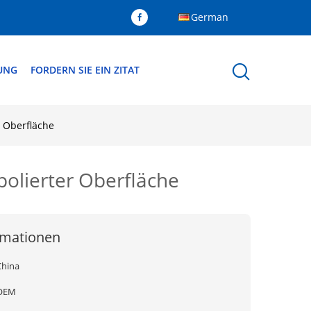
German
DUNG
FORDERN SIE EIN ZITAT
r Oberfläche
polierter Oberfläche
rmationen
China
OEM