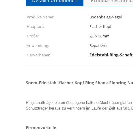
Detailinformationen
Produkt-Beschrei
Produkt-Name:
Bodenbelag-Nägel
Hauptart:
Flacher Kopf
Größe:
2,8 x 50mm
Anwendung:
Reparieren
Edelstahl-Ring-Schaf
Hervorheben:
Soem-Edelstahl-flacher Kopf Ring Shank Flooring Na
Ringschaftnägel bieten überlegene haltene Macht über glatten
Schutzträger heraus zu verhindern im Laufe der Zeit ausfüllt. 
Firmenvorteile