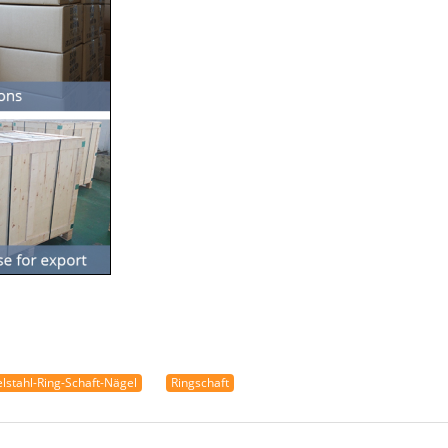
lstahl-Ring-Schaft-Nägel
Ringschaft