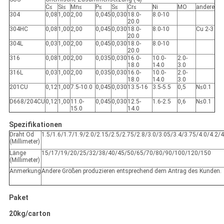
C≤
Si≤
Mn≤
P≤
S≤
Cr≤
Ni
MO
andere
304
0,08
1,00
2,00
0,045
0,030
18.0-
8.0-10
20.0
304HC
0,08
1,00
2,00
0,045
0,030
18.0-
8.0-10
Cu 2-3
20.0
304L
0,03
1,00
2,00
0,045
0,030
18.0-
8.0-10
20.0
316
0,08
1,00
2,00
0,035
0,030
16.0-
10.0-
2.0-
18.0
14.0
3.0
316L
0,03
1,00
2,00
0,035
0,030
16.0-
10.0-
2.0-
18.0
14.0
3.0
201CU
0,12
1,00
7.5-10.0
0,045
0,030
13.5-16
3.5-5.5
0,5
N≤0.1
D668/204CU
0,12
1,00
11.0-
0,045
0,030
12.5-
1.6-2.5
0,6
N≤0.1
15.0
14.0
Spezifikationen
Draht Od
1.5/1.6/1.7/1.9/2.0/2.15/2.5/2.75/2.8/3.0/3.05/3.4/3.75/4.0/4.2/4
(Millimeter)
Länge
15/17/19/20/25/32/38/40/45/50/65/70/80/90/100/120/150
(Millimeter)
Anmerkung
Andere Größen produzieren entsprechend dem Antrag des Kunden.
Paket
20kg/carton