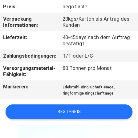
Preis:
negotiable
TRETEN
Verpackung
20kgs/Karton als Antrag des
SIE
Informationen:
Kunden
MIT
Lieferzeit:
40-45days nach dem Auftrag
UNS
bestätigt
IN
Zahlungsbedingungen:
T/T oder L/C
VERBINDUNG
Versorgungsmaterial-
80 Tonnen pro Monat
Fähigkeit:
FORDERN
Markieren:
,
Edelstahl-Ring-Schaft-Nägel
ringförmige Ringschaftnägel
SIE EIN
ZITAT
BESTPREIS
SITEMAP