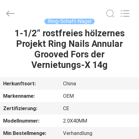
Yuanjia
Leren
Business
License.
All
Ring-Schaft-Nägel
Rights
Reserved.
1-1/2“ rostfreies hölzernes
HAUS
Projekt Ring Nails Annular
PRODUKTE
Grooved Fors der
Vernietungs-X 14g
ÜBER
UNS
Herkunftsort:
China
Markenname:
OEM
FABRIK-
Zertifizierung:
CE
AUSFLUG
Modellnummer:
2.0X40MM
QUALITÄTSKONTROLLE
Min Bestellmenge:
Verhandlung