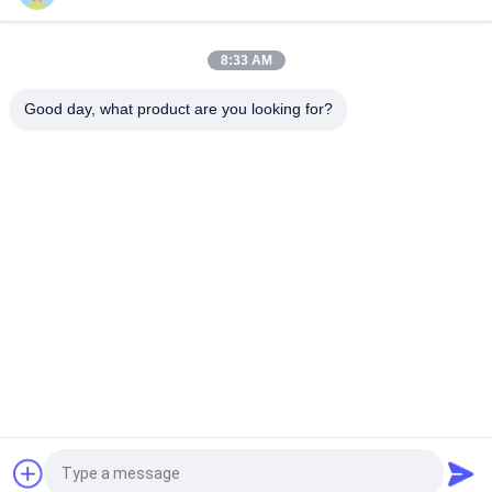
Ruck-Kopf polierte Edelstahl ringförmigen Ring Shank Nails For
Timbers
8:33 AM
32MM x 1,9 karierter flacher Rost-Schutz Kopf-Ring Shank
Nailss SUS316
Good day, what product are you looking for?
Beliebte Kategorien
Alle
Edelstahl-Nägel
Plastikhauptnägel
Schrauben-Schaft-
Ring-Schaft-Nägel
Nägel
Torsions-Schaft-
Flache Hauptnägel
Nägel
Edelstahl-Spulen-
Glatte Schaft-Nägel
Nägel
Fordern Sie ein Angebot