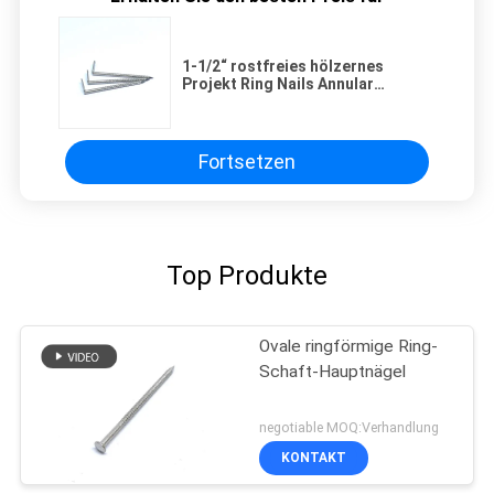
1-1/2“ rostfreies hölzernes
Projekt Ring Nails Annular
Grooved Fors der Vernietungs-X
14g
Fortsetzen
Top Produkte
Ovale ringförmige Ring-
Schaft-Hauptnägel
negotiable MOQ:Verhandlung
KONTAKT