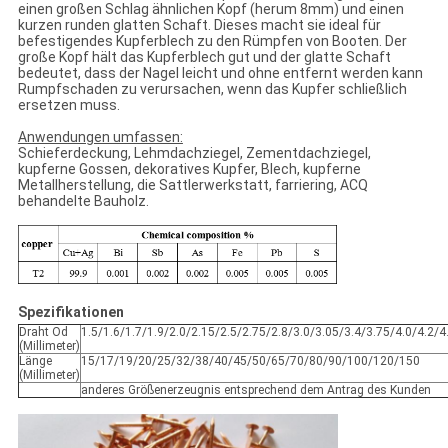
einen großen Schlag ähnlichen Kopf (herum 8mm) und einen
kurzen runden glatten Schaft. Dieses macht sie ideal für
befestigendes Kupferblech zu den Rümpfen von Booten. Der
große Kopf hält das Kupferblech gut und der glatte Schaft
bedeutet, dass der Nagel leicht und ohne entfernt werden kann
Rumpfschaden zu verursachen, wenn das Kupfer schließlich
ersetzen muss.
Anwendungen umfassen:
Schieferdeckung, Lehmdachziegel, Zementdachziegel,
kupferne Gossen, dekoratives Kupfer, Blech, kupferne
Metallherstellung, die Sattlerwerkstatt, farriering, ACQ
behandelte Bauholz.
Spezifikationen
Draht Od
1.5/1.6/1.7/1.9/2.0/2.15/2.5/2.75/2.8/3.0/3.05/3.4/3.75/4.0/4.2/4
(Millimeter)
Länge
15/17/19/20/25/32/38/40/45/50/65/70/80/90/100/120/150
(Millimeter)
anderes Größenerzeugnis entsprechend dem Antrag des Kunden