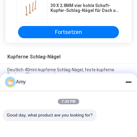
30 X 2.8MM vier hohle Schaft-
Kupfer-Schlag-Nägel für Dach und
Schiefer
Fortsetzen
Kupferne Schlag-Nägel
Deutlich 40mm kupferne Schlag-Nägel, feste kupferne
Deckung/Planungsnägel
Amy
Nagelt großer flacher Kupfer-Schlag des Kopf-40MM x 2,8
hohle Art des Schaft-vier
7:30 PM
0,120" der große flache Kopf, der kupferne Schlag-Nägel
überdacht, zerriss Schaft 3,0 X 40MM
Good day, what product are you looking for?
Beliebte Kategorien
Alle