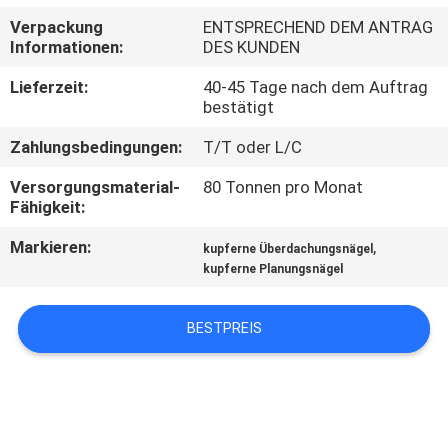
Verpackung
ENTSPRECHEND DEM ANTRAG
TRETEN
Informationen:
DES KUNDEN
SIE
Lieferzeit:
40-45 Tage nach dem Auftrag
MIT
bestätigt
UNS
Zahlungsbedingungen:
T/T oder L/C
IN
Versorgungsmaterial-
80 Tonnen pro Monat
Fähigkeit:
VERBINDUNG
Markieren:
,
kupferne Überdachungsnägel
kupferne Planungsnägel
FORDERN
SIE EIN
BESTPREIS
ZITAT
SITEMAP