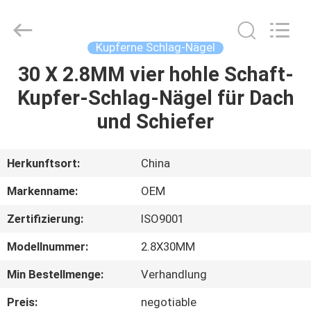
Yuanjia
Leren
Business
License.
All
Kupferne Schlag-Nägel
Rights
Reserved.
30 X 2.8MM vier hohle Schaft-
HAUS
Kupfer-Schlag-Nägel für Dach
PRODUKTE
und Schiefer
ÜBER
Herkunftsort:
China
UNS
Markenname:
OEM
Zertifizierung:
ISO9001
FABRIK-
Modellnummer:
2.8X30MM
AUSFLUG
Min Bestellmenge:
Verhandlung
QUALITÄTSKONTROLLE
Preis:
negotiable