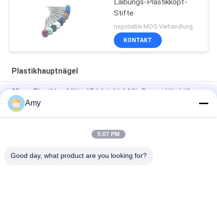
Laibungs-Plastikkopf-
Stifte
negotiable MOQ:Verhandlung
KONTAKT
Plastikhauptnägel
25mm Plastikkopf-Nägel Edelstahl-A4 für Bau und Umhüllung
Amy
50mm x 2.65mm ringförmiger Ring Shank Plastic Cap Roofing
Grad des Nagel-Edelstahl-A4
5:07 PM
Plastikhauptnägel Soems 65mm, außerhalb des Baus und der
Gebäude-Nägel
Good day, what product are you looking for?
Beliebte Kategorien
Alle
Edelstahl-Nägel
Plastikhauptnägel