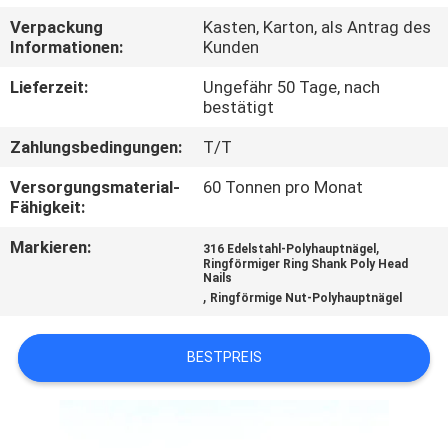
Verpackung
Kasten, Karton, als Antrag des
TRETEN
Informationen:
Kunden
SIE
Lieferzeit:
Ungefähr 50 Tage, nach
MIT
bestätigt
UNS
Zahlungsbedingungen:
T/T
IN
Versorgungsmaterial-
60 Tonnen pro Monat
Fähigkeit:
VERBINDUNG
Markieren:
,
316 Edelstahl-Polyhauptnägel
Ringförmiger Ring Shank Poly Head
FORDERN
Nails
,
Ringförmige Nut-Polyhauptnägel
SIE EIN
ZITAT
BESTPREIS
SITEMAP