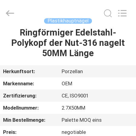
Yuanjia
Leren
Business
License.
All
Plastikhauptnägel
Rights
Reserved.
Ringförmiger Edelstahl-
HAUS
Polykopf der Nut-316 nagelt
PRODUKTE
50MM Länge
ÜBER
Herkunftsort:
Porzellan
UNS
Markenname:
OEM
Zertifizierung:
CE, ISO9001
FABRIK-
Modellnummer:
2.7X50MM
AUSFLUG
Min Bestellmenge:
Palette MOQ eins
QUALITÄTSKONTROLLE
Preis:
negotiable