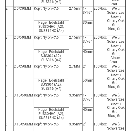
Blaues
SUS316 (A4)
Grau ......
2
2.0X30MM
Kopf: Nylon-PA6
2.15mm
1-
250/box
Weiß,
3/16“
Schwarzes,
Brown,
Cherry Oak.
Nagel: Edelstahl
30mm
Grün,
SUS304HC (A2),
Blau, Grau
SUS316HC (A4)
......
3
2.0X40MM
Kopf: Nylon-PA6
2.15mm
1-
250/box
Weiß,
37/64
Schwarzes,
„
Brown,
Cherry Oak.
Nagel: Edelstahl
40mm
Grün,
SUS304 (A2),
Blaues
SUS316 (A4)
Grau ......
4
2.5X50MM
Kopf: Nylon-PA6
2.7MM
2"
100/box
Weiß,
Schwarzes,
Brown,
Cherry Oak.
Nagel: Edelstahl
50mm
Grün,
SUS304 (A2),
Blau, Grau
SUS316 (A4)
......
5
3.15X40MM
Kopf: Nylon-PA6
3.35mm
1-
100/box
Weiß,
37/64
Schwarzes,
„
Brown,
Cherry Oak.
Nagel: Edelstahl
40mm
Grün,
SUS304HC (A2),
Blau, Grau
SUS316HC (A4)
......
6
3.15X50MM
Kopf: Nylon-PA6
3.35mm
2"
100/box
Weiß,
Schwarzes,