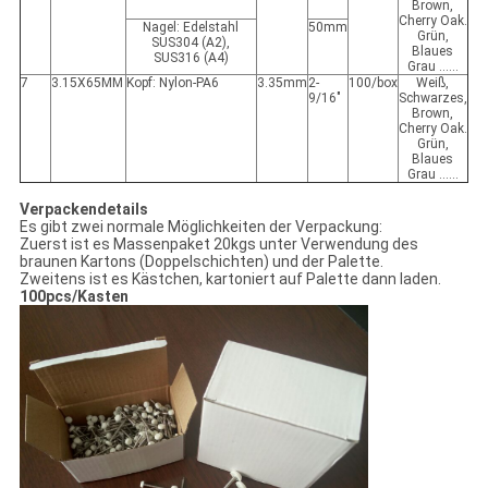
Brown,
Cherry Oak.
Nagel: Edelstahl
50mm
Grün,
SUS304 (A2),
Blaues
SUS316 (A4)
Grau ......
7
3.15X65MM
Kopf: Nylon-PA6
3.35mm
2-
100/box
Weiß,
9/16"
Schwarzes,
Brown,
Cherry Oak.
Grün,
Blaues
Grau ......
Verpackendetails
Es gibt zwei normale Möglichkeiten der Verpackung:
Zuerst ist es Massenpaket 20kgs unter Verwendung des
braunen Kartons (Doppelschichten) und der Palette.
Zweitens ist es Kästchen, kartoniert auf Palette dann laden.
100pcs/Kasten