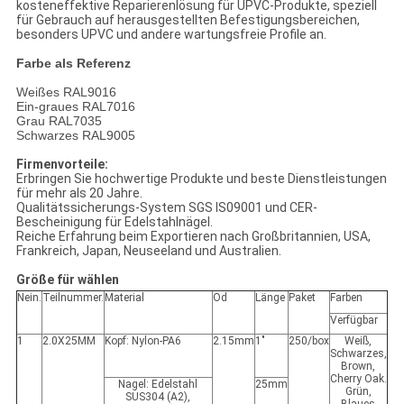
kosteneffektive Reparierenlösung für UPVC-Produkte, speziell
für Gebrauch auf herausgestellten Befestigungsbereichen,
besonders UPVC und andere wartungsfreie Profile an.
Farbe als Referenz
Weißes RAL9016
Ein-graues RAL7016
Grau RAL7035
Schwarzes RAL9005
Firmenvorteile:
Erbringen Sie hochwertige Produkte und beste Dienstleistungen
für mehr als 20 Jahre.
Qualitätssicherungs-System SGS IS09001 und CER-
Bescheinigung für Edelstahlnägel.
Reiche Erfahrung beim Exportieren nach Großbritannien, USA,
Frankreich, Japan, Neuseeland und Australien.
Größe für wählen
Nein.
Teilnummer.
Material
Od
Länge
Paket
Farben
Verfügbar
1
2.0X25MM
Kopf: Nylon-PA6
2.15mm
1"
250/box
Weiß,
Schwarzes,
Brown,
Cherry Oak.
Nagel: Edelstahl
25mm
Grün,
SUS304 (A2),