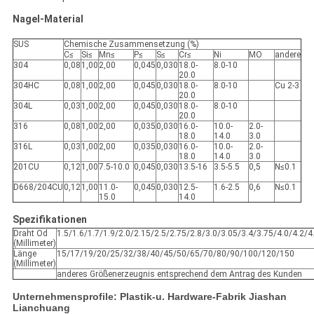
Nagel-Material
SUS
Chemische Zusammensetzung (%)
C≤
Si≤
Mn≤
P≤
S≤
Cr≤
Ni
MO
andere
304
0,08
1,00
2,00
0,045
0,030
18.0-
8.0-10
20.0
304HC
0,08
1,00
2,00
0,045
0,030
18.0-
8.0-10
Cu 2-3
20.0
304L
0,03
1,00
2,00
0,045
0,030
18.0-
8.0-10
20.0
316
0,08
1,00
2,00
0,035
0,030
16.0-
10.0-
2.0-
18.0
14.0
3.0
316L
0,03
1,00
2,00
0,035
0,030
16.0-
10.0-
2.0-
18.0
14.0
3.0
201CU
0,12
1,00
7.5-10.0
0,045
0,030
13.5-16
3.5-5.5
0,5
N≤0.1
D668/204CU
0,12
1,00
11.0-
0,045
0,030
12.5-
1.6-2.5
0,6
N≤0.1
15.0
14.0
Spezifikationen
Draht Od
1.5/1.6/1.7/1.9/2.0/2.15/2.5/2.75/2.8/3.0/3.05/3.4/3.75/4.0/4.2/4
(Millimeter)
Länge
15/17/19/20/25/32/38/40/45/50/65/70/80/90/100/120/150
(Millimeter)
anderes Größenerzeugnis entsprechend dem Antrag des Kunden
Unternehmensprofile: Plastik-u. Hardware-Fabrik Jiashan
Lianchuang