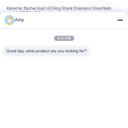
Karierter flacher Kopf A2 Ring Shank Stainless Steel Nails
nagelt 50MM x 2,8
Amy
40 X 2.8MM ringförmiger Ring Shank Nails, SUS316 winden
sich Fertigungsnägel
9:23 AM
Nagelt ovaler Hauptedelstahl SUS316 Ring Shank For Wood
1.95X35MM
Good day, what product are you looking for?
Beliebte Kategorien
Alle
Edelstahl-Nägel
Plastikhauptnägel
Schrauben-Schaft-
Ring-Schaft-Nägel
Nägel
Torsions-Schaft-
Flache Hauptnägel
Nägel