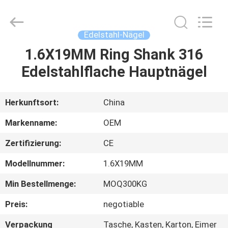
Yuanjia
Leren
Business
License.
All
Edelstahl-Nägel
Rights
Reserved.
1.6X19MM Ring Shank 316
HAUS
Edelstahlflache Hauptnägel
PRODUKTE
Herkunftsort:
China
ÜBER
Markenname:
OEM
UNS
Zertifizierung:
CE
Modellnummer:
1.6X19MM
FABRIK-
AUSFLUG
Min Bestellmenge:
MOQ300KG
Preis:
negotiable
QUALITÄTSKONTROLLE
Verpackung
Tasche, Kasten, Karton, Eimer