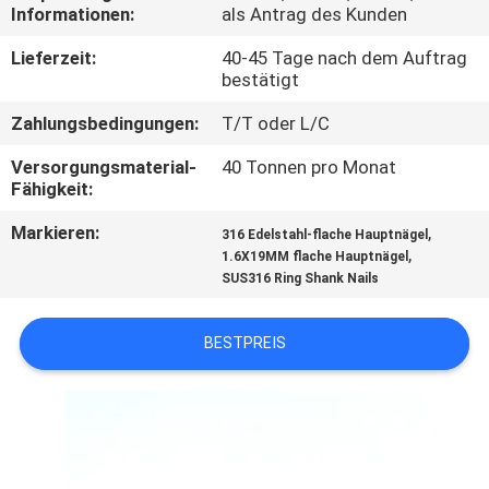
Informationen:
als Antrag des Kunden
TRETEN
Lieferzeit:
40-45 Tage nach dem Auftrag
SIE
bestätigt
MIT
Zahlungsbedingungen:
T/T oder L/C
UNS
Versorgungsmaterial-
40 Tonnen pro Monat
Fähigkeit:
IN
VERBINDUNG
Markieren:
,
316 Edelstahl-flache Hauptnägel
,
1.6X19MM flache Hauptnägel
SUS316 Ring Shank Nails
FORDERN
SIE EIN
BESTPREIS
ZITAT
SITEMAP