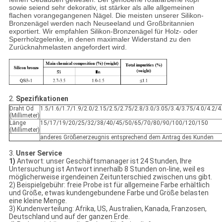
sowie seiend sehr dekorativ, ist stärker als alle allgemeinen
flachen vorangegangenen Nägel. Die meisten unserer Silikon-
Bronzenägel werden nach Neuseeland und Großbritannien
exportiert. Wir empfahlen Silikon-Bronzenägel für Holz- oder
Sperrholzgelenke, in denen maximaler Widerstand zu den
Zurücknahmelasten angefordert wird.
2.
Spezifikationen
Draht Od
1.5/1.6/1.7/1.9/2.0/2.15/2.5/2.75/2.8/3.0/3.05/3.4/3.75/4.0/4.2/4
(Millimeter)
Länge
15/17/19/20/25/32/38/40/45/50/65/70/80/90/100/120/150
(Millimeter)
anderes Größenerzeugnis entsprechend dem Antrag des Kunden
3.
Unser Service
1)
Antwort: unser Geschäftsmanager ist 24 Stunden, Ihre
Untersuchung ist Antwort innerhalb 8 Stunden on-line, weil es
möglicherweise irgendeinen Zeitunterschied zwischen uns gibt.
2) Beispielgebühr: freie Probe ist für allgemeine Farbe erhältlich
und Größe, etwas kundengebundene Farbe und Größe belasten
eine kleine Menge.
3) Kundenverteilung: Afrika, US, Australien, Kanada, Franzosen,
Deutschland und auf der ganzen Erde.