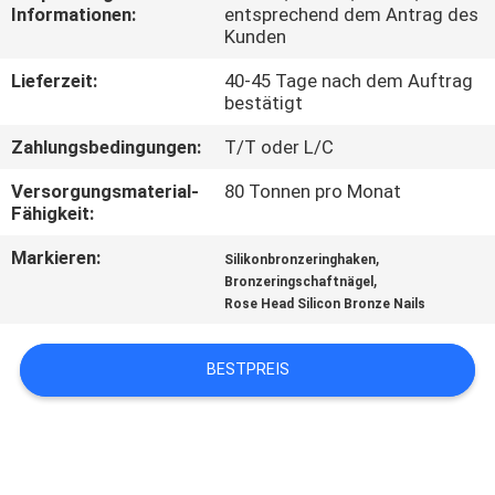
Informationen:
entsprechend dem Antrag des
Kunden
TRETEN
SIE
Lieferzeit:
40-45 Tage nach dem Auftrag
bestätigt
MIT
Zahlungsbedingungen:
T/T oder L/C
UNS
Versorgungsmaterial-
80 Tonnen pro Monat
IN
Fähigkeit:
VERBINDUNG
Markieren:
,
Silikonbronzeringhaken
,
Bronzeringschaftnägel
FORDERN
Rose Head Silicon Bronze Nails
SIE EIN
BESTPREIS
ZITAT
SITEMAP