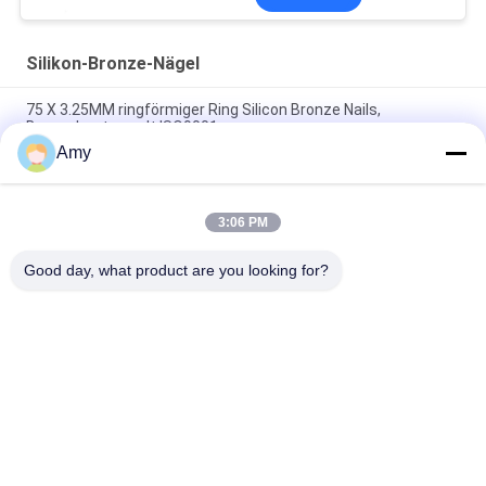
Silikon-Bronze-Nägel
75 X 3.25MM ringförmiger Ring Silicon Bronze Nails,
Bronzeboot nagelt ISO9001
Amy
Rose Head/flache Hauptsilikon-Bronzenägel für hölzernes
Projekt 50 X 2.8MM
3:06 PM
50MM x 2,65 ringförmige Nut-Silikon-Bronzenägel, Soemflache
Hauptnägel
Good day, what product are you looking for?
Beliebte Kategorien
Alle
Edelstahl-Nägel
Plastikhauptnägel
Schrauben-Schaft-
Ring-Schaft-Nägel
Nägel