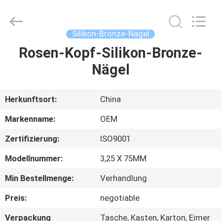
Yuanjia
Leren
Business
License.
All
Silikon-Bronze-Nägel
Rights
Reserved.
Rosen-Kopf-Silikon-Bronze-
HAUS
Nägel
PRODUKTE
Herkunftsort:
China
ÜBER
Markenname:
OEM
UNS
Zertifizierung:
ISO9001
Modellnummer:
3,25 X 75MM
FABRIK-
AUSFLUG
Min Bestellmenge:
Verhandlung
Preis:
negotiable
QUALITÄTSKONTROLLE
Verpackung
Tasche, Kasten, Karton, Eimer