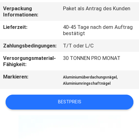
Verpackung
Paket als Antrag des Kunden
TRETEN
Informationen:
SIE
Lieferzeit:
40-45 Tage nach dem Auftrag
MIT
bestätigt
UNS
Zahlungsbedingungen:
T/T oder L/C
IN
Versorgungsmaterial-
30 TONNEN PRO MONAT
Fähigkeit:
VERBINDUNG
Markieren:
,
Aluminiumüberdachungsnägel
Aluminiumringschaftnägel
FORDERN
SIE EIN
BESTPREIS
ZITAT
SITEMAP