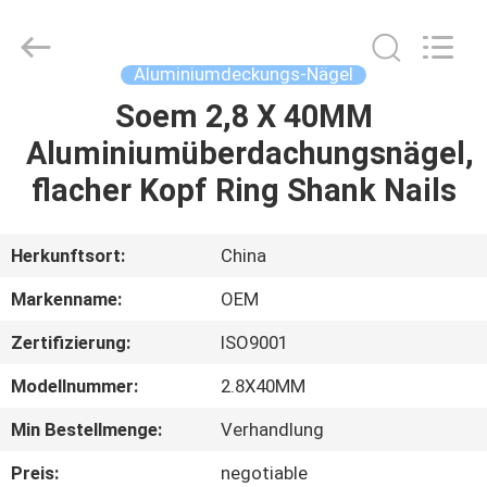
Yuanjia
Leren
Business
License.
All
Aluminiumdeckungs-Nägel
Rights
Reserved.
Soem 2,8 X 40MM
HAUS
Aluminiumüberdachungsnägel,
PRODUKTE
flacher Kopf Ring Shank Nails
ÜBER
Herkunftsort:
China
UNS
Markenname:
OEM
Zertifizierung:
ISO9001
FABRIK-
Modellnummer:
2.8X40MM
AUSFLUG
Min Bestellmenge:
Verhandlung
QUALITÄTSKONTROLLE
Preis:
negotiable