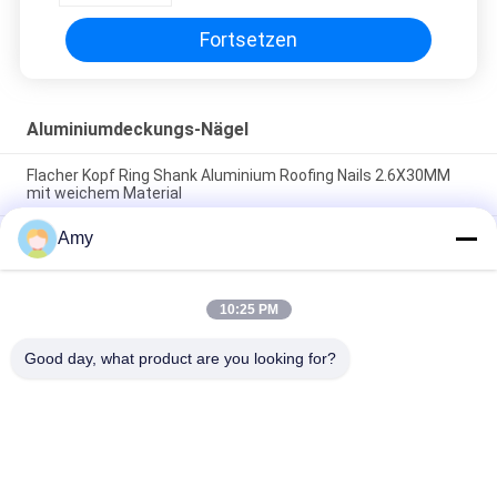
Fortsetzen
Aluminiumdeckungs-Nägel
Flacher Kopf Ring Shank Aluminium Roofing Nails 2.6X30MM
mit weichem Material
Amy
48 X 2.5MM Aluminiumüberdachungsnagel-flacher
Kopf/ovaler Kopf für Nagel-Gewehr
2" glatte/einfache Schaft-Deckungs-Nägel,
10:25 PM
Aluminiumüberdachungsnägel, die weiches Material
reparieren
Good day, what product are you looking for?
Beliebte Kategorien
Alle
Edelstahl-Nägel
Plastikhauptnägel